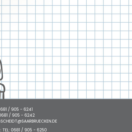
0681 / 905 - 6241
0681 / 905 - 6242
SCHEIDT@SAARBRUECKEN.DE
 TEL: 0681 / 905 - 6250